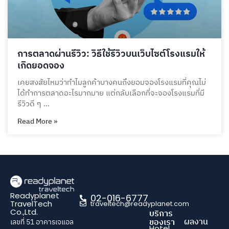
การตลาดผ่านรีวิว: วิธีใช้รีวิวบนเว็บไซต์โรงแรมให้
เกิดยอดจอง
เคยสงสัยไหมว่าทำไมลูกค้าบางคนถึงยอมจองโรงแรมที่คุณไม่
ได้ทำการตลาดอะไรมากมาย แต่กลับเลือกที่จะจองโรงแรมที่มี
รีวิวดี ๆ …
Read More »
Readyplanet
02-016-6777
TravelTech
traveltech@readyplanet.com
Co.,Ltd.
บริการ
ผลงาน
ของเรา
เลขที่ 51 อาคารเจแอล
Hotel