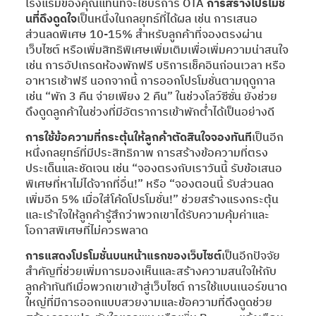
โรงแรมของคุณแทนที่จะใช้บริการ OTA
การสร้างโปรโมชั่
นที่ดึงดูดใจ
เป็นหนึ่งในกลยุทธ์ที่ได้ผล เช่น การเสนอ
ส่วนลดพิเศษ 10-15% สำหรับลูกค้าที่จองตรงผ่าน
เว็บไซต์ หรือเพิ่มสิทธิพิเศษเพิ่มเติมเพื่อเพิ่มความน่าสนใจ
เช่น การอัปเกรดห้องพักฟรี บริการเช็คอินก่อนเวลา หรือ
อาหารเช้าฟรี นอกจากนี้ การออกโปรโมชั่นตามฤดูกาล
เช่น “พัก 3 คืน จ่ายเพียง 2 คืน” ในช่วงโลว์ซีซั่น ยังช่วย
ดึงดูดลูกค้าในช่วงที่มีอัตราการเข้าพักต่ำได้เป็นอย่างดี
การใช้ข้อความที่กระตุ้นให้ลูกค้าตัดสินใจจองทันที
เป็นอีก
หนึ่งกลยุทธ์ที่มีประสิทธิภาพ การสร้างข้อความที่ตรง
ประเด็นและชัดเจน เช่น “จองตรงกับเราวันนี้ รับข้อเสนอ
พิเศษที่หาไม่ได้จากที่อื่น!” หรือ “จองตอนนี้ รับส่วนลด
เพิ่มอีก 5% เมื่อใส่โค้ดโปรโมชั่น!” ช่วยสร้างแรงกระตุ้น
และเร้าใจให้ลูกค้ารู้สึกว่าพวกเขาได้รับความคุ้มค่าและ
โอกาสพิเศษที่ไม่ควรพลาด
การแสดงโปรโมชั่นบนหน้าแรกของเว็บไซต์
เป็นอีกปัจจัย
สำคัญที่ช่วยเพิ่มการมองเห็นและสร้างความสนใจให้กับ
ลูกค้าทันทีเมื่อพวกเขาเข้าสู่เว็บไซต์ การใช้แบนเนอร์ขนาด
ใหญ่ที่มีการออกแบบสวยงามและข้อความที่ดึงดูดช่วย