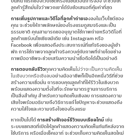
บนหน้าแรกของเว็บไซต์หรือในขั้นตอนการจอง จะช่วยให้
ลูกค้ารู้สึกมั่นใจว่าพวกเขาได้รับข้อเสนอที่คุ้มค่าที่สุด
การเพิ่มรูปภาพและวิดีโอที่ลูกค้าถ่ายเอ
งลงในเว็บไซต์ของ
คุณ จะช่วยให้ภาพลักษณ์ของโรงแรมดูสมจริงและเป็น
ธรรมชาติ คุณสามารถขออนุญาตใช้ภาพถ่ายหรือวิดีโอที่
ลูกค้าแชร์บนโซเชียลมีเดีย เช่น Instagram หรือ
Facebook เพื่อแสดงถึงประสบการณ์ที่แท้จริงของผู้เข้า
พัก การใช้ภาพจากลูกค้าจริงควบคู่กับภาพที่ถ่ายโดยช่าง
ภาพมืออาชีพจะช่วยเสริมความน่าเชื่อถือได้เป็นอย่างดี
การตอบกลับรีวิว
ทุกความคิดเห็น
ไม่ว่าจะเป็นความคิดเห็น
ในเชิงบวกหรือเชิงลบ
อย่างมืออาชีพก็เป็นอีกหนึ่งวิธีที่ช่วย
สร้างความเชื่อมั่น การขอบคุณลูกค้าที่ให้รีวิวในเชิงบวก
พร้อมแสดงความตั้งใจที่จะรักษามาตรฐานการบริการ
เป็นสิ่งสำคัญ สำหรับความคิดเห็นเชิงลบ การแสดงความ
เสียใจพร้อมอธิบายถึงวิธีการแก้ไขปัญหาจะช่วยแสดงถึง
ความใส่ใจและความจริงใจของโรงแรม
หากเป็นไปได้
การสร้างฟีเจอร์รีวิวแบบเรียลไทม์
เช่น
ระบบแชทสดที่เปิดให้ลูกค้าแสดงความคิดเห็นทันทีหลังจาก
ใช้บริการ หรือเมื่อเช็คเอาท์ จะช่วยเก็บความคิดเห็นสดใหม่