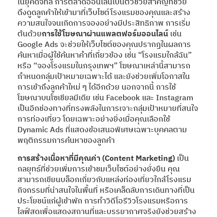
ในยุคดิจิทัล การตลาดออนไลน์เป็นตัวช่วยสำคัญที่ช่วย
ดึงดูดลูกค้าให้เข้ามาที่เว็บไซต์โรงแรมของคุณและสร้าง
ความสนใจจนเกิดการจองอย่างมีประสิทธิภาพ การเริ่ม
ต้นด้วย
การใช้โฆษณาผ่านแพลตฟอร์มออนไลน์
เช่น
Google Ads จะช่วยให้เว็บไซต์ของคุณปรากฏในผลการ
ค้นหาเมื่อผู้ใช้ค้นหาคำที่เกี่ยวข้อง เช่น “โรงแรมใกล้ฉัน”
หรือ “จองโรงแรมในกรุงเทพฯ” โฆษณาเหล่านี้สามารถ
กำหนดกลุ่มเป้าหมายเฉพาะได้ และยังช่วยเพิ่มโอกาสใน
การเข้าถึงลูกค้าใหม่ ๆ ได้อีกด้วย นอกจากนี้ การใช้
โฆษณาบนโซเชียลมีเดีย เช่น Facebook และ Instagram
เป็นอีกช่องทางที่ทรงพลังในการเจาะกลุ่มเป้าหมายที่สนใจ
การท่องเที่ยว โดยเฉพาะอย่างยิ่งเมื่อคุณเลือกใช้
Dynamic Ads ที่แสดงข้อเสนอพิเศษเฉพาะบุคคลตาม
พฤติกรรมการค้นหาของลูกค้า
การสร้างเนื้อหาที่มีคุณค่า (Content Marketing)
เป็น
กลยุทธ์ที่ช่วยเพิ่มการเข้าชมเว็บไซต์อย่างยั่งยืน คุณ
สามารถเขียนบล็อกเกี่ยวกับแหล่งท่องเที่ยวใกล้โรงแรม
กิจกรรมที่น่าสนใจในพื้นที่ หรือเคล็ดลับการเดินทางที่เป็น
ประโยชน์แก่ผู้เข้าพัก การทำวิดีโอรีวิวโรงแรมหรือการ
ไลฟ์สดเพื่อแสดงสถานที่และบรรยากาศจริงยังช่วยสร้าง