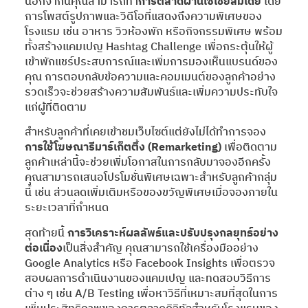
นอกจากนี้คุณสามารถทำ
การตลาดผ่านโซเชียลมีเดีย
โดย
การโพสต์รูปภาพและวิดีโอที่แสดงถึงความพิเศษของ
โรงแรม เช่น อาหาร วิวห้องพัก หรือกิจกรรมพิเศษ พร้อม
ทั้งสร้างแคมเปญ Hashtag Challenge เพื่อกระตุ้นให้ผู้
เข้าพักแชร์ประสบการณ์และเพิ่มการมองเห็นแบรนด์ของ
คุณ การตอบกลับข้อความและคอมเมนต์ของลูกค้าอย่าง
รวดเร็วจะช่วยสร้างความสัมพันธ์และเพิ่มความประทับใจ
แก่ผู้ที่ติดตาม
สำหรับลูกค้าที่เคยเข้าชมเว็บไซต์แต่ยังไม่ได้ทำการจอง
การใช้โฆษณารีมาร์เก็ตติ้ง (Remarketing)
เพื่อติดตาม
ลูกค้าเหล่านี้จะช่วยเพิ่มโอกาสในการกลับมาจองอีกครั้ง
คุณสามารถเสนอโปรโมชั่นพิเศษเฉพาะสำหรับลูกค้ากลุ่ม
นี้ เช่น ส่วนลดเพิ่มเติมหรือของขวัญพิเศษเมื่อจองภายใน
ระยะเวลาที่กำหนด
สุดท้ายนี้
การวิเคราะห์ผลลัพธ์และปรับปรุงกลยุทธ์อย่าง
ต่อเนื่อง
เป็นสิ่งสำคัญ คุณสามารถใช้เครื่องมืออย่าง
Google Analytics หรือ Facebook Insights เพื่อตรวจ
สอบผลการดำเนินงานของแคมเปญ และทดสอบวิธีการ
ต่าง ๆ เช่น A/B Testing เพื่อหาวิธีที่เหมาะสมที่สุดในการ