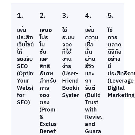
1.
2.
3.
4.
5.
เพิ่ม
เสนอ
ใช้
เพิ่ม
ใช้
ประสิทธิภาพ
โปร
ระบบ
ความ
การ
เว็บไซต์
โม
จอง
เชื่อ
ตลาด
ให้
ชั่น
ที่ใช้
มั่น
ดิจิทัล
รองรับ
และ
งาน
ผ่าน
อย่าง
SEO
สิทธิ
ง่าย
รีวิว
มี
(Optimize
พิเศษ
(User-
และ
ประสิทธิภ
Your
สำหรับ
Friendly
กา
(Leverage
Website
การ
Booking
รันตี
Digital
for
จอง
System)
(Build
Marketing
SEO)
ตรง
Trust
(Promotions
with
&
Reviews
Exclusive
and
Benefits)
Guarantees)