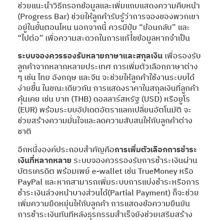
ช่วยแนะนำวิธีกรอกข้อมูลและเพิ่มแถบแสดงความคืบหน้า
(Progress Bar) ช่วยให้ลูกค้ารับรู้ว่าการจองของพวกเขา
อยู่ในขั้นตอนไหน นอกจากนี้ ควรมีปุ่ม “ย้อนกลับ” และ
“ไปต่อ” เพื่อความสะดวกในการแก้ไขข้อมูลหากจำเป็น
ระบบจองควรรองรับหลายภาษาและสกุลเงิน
เพื่อรองรับ
ลูกค้าจากหลากหลายประเทศ การเพิ่มตัวเลือกภาษาต่าง
ๆ เช่น ไทย อังกฤษ และจีน จะช่วยให้ลูกค้าใช้งานระบบได้
ง่ายขึ้น ในขณะเดียวกัน การแสดงราคาในสกุลเงินที่ลูกค้า
คุ้นเคย เช่น บาท (THB) ดอลลาร์สหรัฐ (USD) หรือยูโร
(EUR) พร้อมระบบอัปเดตอัตราแลกเปลี่ยนอัตโนมัติ จะ
ช่วยสร้างความมั่นใจและลดความสับสนให้กับลูกค้าต่าง
ชาติ
อีกหนึ่งองค์ประกอบสำคัญคือ
การเพิ่มตัวเลือกการชำระ
เงินที่หลากหลาย
ระบบจองควรรองรับการชำระเงินผ่าน
บัตรเครดิต พร้อมเพย์ e-wallet เช่น TrueMoney หรือ
PayPal และหากสามารถเพิ่มระบบการแบ่งชำระหรือการ
ชำระเงินล่วงหน้าบางส่วนได้(Partial Payment) ก็จะช่วย
เพิ่มความยืดหยุ่นให้กับลูกค้า การแสดงข้อความยืนยัน
การชำระเงินทันทีหลังธุรกรรมสำเร็จยังช่วยเสริมสร้าง