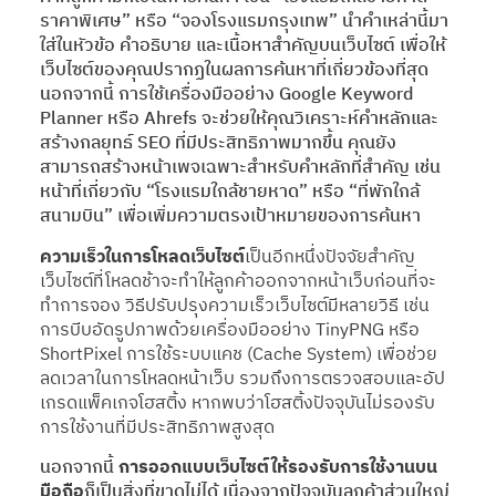
ราคาพิเศษ” หรือ “จองโรงแรมกรุงเทพ” นำคำเหล่านี้มา
ใส่ในหัวข้อ คำอธิบาย และเนื้อหาสำคัญบนเว็บไซต์ เพื่อให้
เว็บไซต์ของคุณปรากฏในผลการค้นหาที่เกี่ยวข้องที่สุด
นอกจากนี้ การใช้เครื่องมืออย่าง Google Keyword
Planner หรือ Ahrefs จะช่วยให้คุณวิเคราะห์คำหลักและ
สร้างกลยุทธ์ SEO ที่มีประสิทธิภาพมากขึ้น คุณยัง
สามารถสร้างหน้าเพจเฉพาะสำหรับคำหลักที่สำคัญ เช่น
หน้าที่เกี่ยวกับ “โรงแรมใกล้ชายหาด” หรือ “ที่พักใกล้
สนามบิน” เพื่อเพิ่มความตรงเป้าหมายของการค้นหา
ความเร็วในการโหลดเว็บไซต์
เป็นอีกหนึ่งปัจจัยสำคัญ
เว็บไซต์ที่โหลดช้าจะทำให้ลูกค้าออกจากหน้าเว็บก่อนที่จะ
ทำการจอง วิธีปรับปรุงความเร็วเว็บไซต์มีหลายวิธี เช่น
การบีบอัดรูปภาพด้วยเครื่องมืออย่าง TinyPNG หรือ
ShortPixel การใช้ระบบแคช (Cache System) เพื่อช่วย
ลดเวลาในการโหลดหน้าเว็บ รวมถึงการตรวจสอบและอัป
เกรดแพ็คเกจโฮสติ้ง หากพบว่าโฮสติ้งปัจจุบันไม่รองรับ
การใช้งานที่มีประสิทธิภาพสูงสุด
นอกจากนี้
การออกแบบเว็บไซต์ให้รองรับการใช้งานบน
มือถือ
ก็เป็นสิ่งที่ขาดไม่ได้ เนื่องจากปัจจุบันลูกค้าส่วนใหญ่