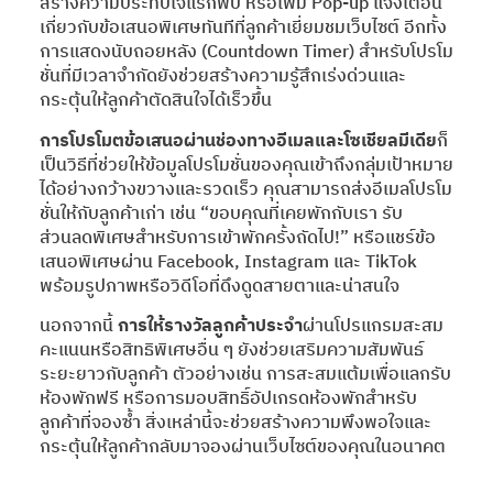
สร้างความประทับใจแรกพบ หรือเพิ่ม Pop-up แจ้งเตือน
เกี่ยวกับข้อเสนอพิเศษทันทีที่ลูกค้าเยี่ยมชมเว็บไซต์ อีกทั้ง
การแสดงนับถอยหลัง (Countdown Timer) สำหรับโปรโม
ชั่นที่มีเวลาจำกัดยังช่วยสร้างความรู้สึกเร่งด่วนและ
กระตุ้นให้ลูกค้าตัดสินใจได้เร็วขึ้น
การโปรโมตข้อเสนอผ่านช่องทางอีเมลและโซเชียลมีเดีย
ก็
เป็นวิธีที่ช่วยให้ข้อมูลโปรโมชั่นของคุณเข้าถึงกลุ่มเป้าหมาย
ได้อย่างกว้างขวางและรวดเร็ว คุณสามารถส่งอีเมลโปรโม
ชั่นให้กับลูกค้าเก่า เช่น “ขอบคุณที่เคยพักกับเรา รับ
ส่วนลดพิเศษสำหรับการเข้าพักครั้งถัดไป!” หรือแชร์ข้อ
เสนอพิเศษผ่าน Facebook, Instagram และ TikTok
พร้อมรูปภาพหรือวิดีโอที่ดึงดูดสายตาและน่าสนใจ
นอกจากนี้
การให้รางวัลลูกค้าประจำ
ผ่านโปรแกรมสะสม
คะแนนหรือสิทธิพิเศษอื่น ๆ ยังช่วยเสริมความสัมพันธ์
ระยะยาวกับลูกค้า ตัวอย่างเช่น การสะสมแต้มเพื่อแลกรับ
ห้องพักฟรี หรือการมอบสิทธิ์อัปเกรดห้องพักสำหรับ
ลูกค้าที่จองซ้ำ สิ่งเหล่านี้จะช่วยสร้างความพึงพอใจและ
กระตุ้นให้ลูกค้ากลับมาจองผ่านเว็บไซต์ของคุณในอนาคต