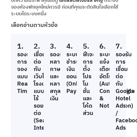
บทความนี้จะพาคุณไปดู
เช็กลิสต์ฟีเจอร์สำคัญ
ที่ระบบ
จองห้องพักยุคใหม่ควรมี ก่อนที่คุณจะตัดสินใจเลือกใช้
ระบบใดระบบหนึ่ง
เลือกอ่านตามหัวข้อ
1.
2.
3.
4.
5.
6.
7.
รองรับ
เชื่อม
รองรับ
ระบบ
ฟีเจอร์
ระบบ
รองรับ
การ
ต่อ
หลาย
ชำระ
การ
แจ้ง
การ
จอง
กับ
ภาษา
เงิน
ตั้ง
เตือน
เชื่อม
แบบ
เว็บไซต์
และ
ออนไลน์
โปร
อัตโนมัติ
ต่อ
Real-
โรงแรม
หลาย
(Online
โม
(Auto
กับ
Time
แบบ
สกุล
Payment)
ชั่น
Confirmation
Google
ไร้
เงิน
และ
&
Hotel
รอย
โค้ด
Notification)
Ads
ต่อ
ส่วนลด
/
(Seamless
Facebo
Integration)
Ads